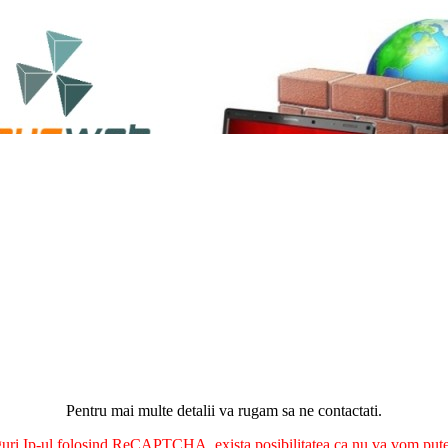
Pentru mai multe detalii va rugam sa ne contactati.
nguri Ip-ul folosind ReCAPTCHA, exista posibilitatea ca nu va vom putea 